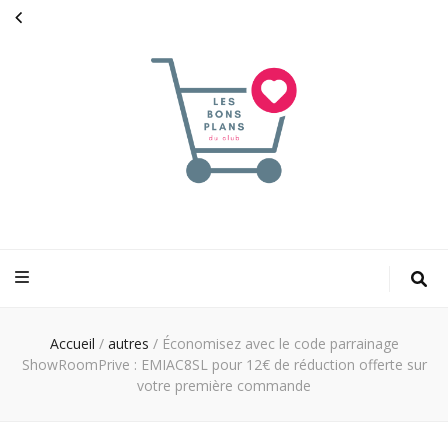
Les bons plans
pour faciliter votre shopping
du club
Accueil
/
autres
/
Économisez avec le code parrainage
ShowRoomPrive : EMIAC8SL pour 12€ de réduction offerte sur
votre première commande