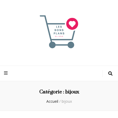
Les bons plans
pour faciliter votre shopping
du club
Catégorie :
bijoux
Accueil
/
bijoux