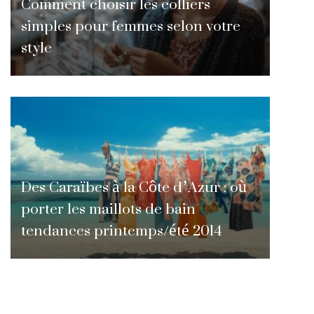
Comment choisir les colliers
simples pour femmes selon votre
style
Des Caraïbes à la Côte d’Azur : où
porter les maillots de bain
tendances printemps/été 2014